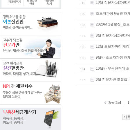
10월 전문가(심화반)
110
초보자과정 6월반 현
109
2020년 2월모집_초
108
8월 전문가(심화반)과
107
12월 초보자과정 개
106
9월반 초보자과정 현
105
10월반 부동산경매 
104
6월 전문가반 모집합
103
Prev End
1