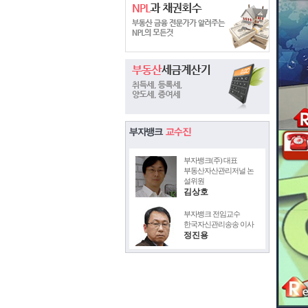
부자뱅크(주) 대표
부동산자산관리저널 논
설위원
김상호
부자뱅크 전임교수
한국자신관리송송 이사
정진용