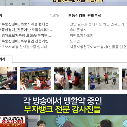
더보기
반 부동산경매_초보자과정 현재접…
강남 일프로 중에서도 최근 인지도가
 부동산경매_전문가반 모집합니다…
휴대폰성지
반 경매초보자과정 모집중(부자뱅…
퍼펙트가라오케
반 부동산경매_특수물건 전문가반…
도파민
반 초보자과정 현재접수중 입니다…
서울시양천구아파트경매(신월동)길훈