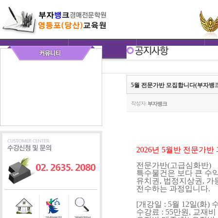
5월 전문가반 모집합니다(부자뱅
작성자:
부자뱅크
2026년 5월반 전문가반
전문가반(고급심화반)
특수물건은 보다 큰 수
유치권, 법정지상권, 
전수하는 과정입니다.
[개강일 : 5월 12일(화)
수강료 : 55만원, 교재비 