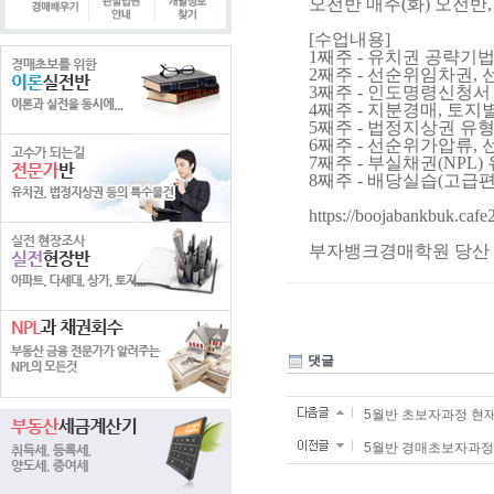
오전반 매주(화) 오전반, 
[수업내용]
1째주 - 유치권 공략기법
2째주 - 선순위임차권,
3째주 - 인도명령신청서
4째주 - 지분경매, 토
5째주 - 법정지상권 유
6째주 - 선순위가압류,
7째주 - 부실채권(NPL
8째주 - 배당실습(고급편
https://boojabankbuk.caf
부자뱅크경매학원 당산 02-
댓글
5월반 초보자과정 현
5월반 경매초보자과정