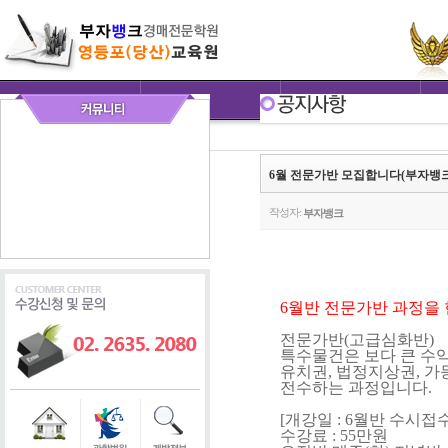
6월 전문가반 모집합니다(부자뱅
작성자:
부자뱅크
6월반 전문가반 과정을 
전문가반(고급심화반)
특수물건은 보다 큰 수
유치권, 법정지상권, 
전수하는 과정입니다.
[개강일 : 6월반 수시접수
수강료 : 55만원