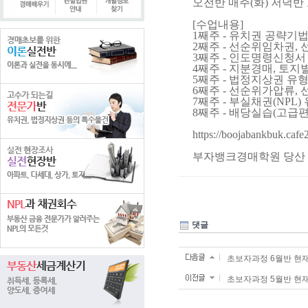
오전반 매주(화) 저녁반 
[수업내용]
1째주 - 유치권 공략기법
2째주 - 선순위임차권,
3째주 - 인도명령신청서
4째주 - 지분경매, 토
5째주 - 법정지상권 유
6째주 - 선순위가압류,
7째주 - 부실채권(NPL
8째주 - 배당실습(고급편
https://boojabankbuk.caf
부자뱅크경매학원 당산 02-
댓글
초보자과정 6월반 현
초보자과정 5월반 현