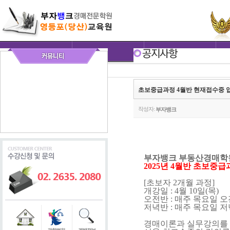
초보중급과정 4월반 현재접수중 
작성자:
부자뱅크
부자뱅크 부동산경매학원
2025년 4월반 초보중급
[초보자 2개월 과정]
개강일 : 4월 10일(목)
오전반 : 매주 목요일 오전
저녁반 : 매주 목요일 저
경매이론과 실무강의를 