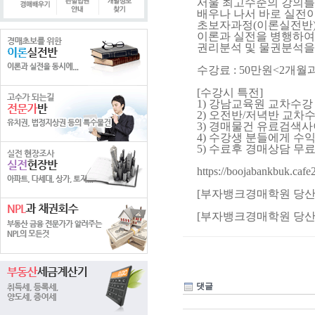
서울 최고수준의 강의를
배우나 나서 바로 실전
초보자과정(이론실전반)
이론과 실전을 병행하여 
권리분석 및 물권분석을 
수강료 : 50만원<2개월
[수강시 특전]
1) 강남교육원 교차수강
2) 오전반/저녁반 교차수
3) 경매물건 유료검색
4) 수강생 분들에게 수
5) 수료후 경매상담 무료
https://boojabankbuk.caf
[부자뱅크경매학원 당산] 02
[부자뱅크경매학원 당산] 02
댓글