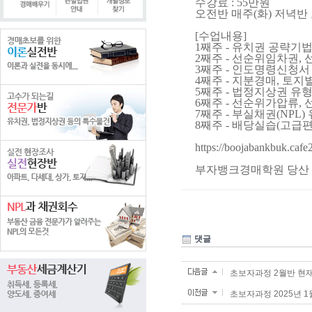
수강료 : 55만원
오전반 매주(화) 저녁반 
[수업내용]
1째주 - 유치권 공략기법
2째주 - 선순위임차권,
3째주 - 인도명령신청서
4째주 - 지분경매, 토
5째주 - 법정지상권 유
6째주 - 선순위가압류,
7째주 - 부실채권(NPL
8째주 - 배당실습(고급편
https://boojabankbuk.caf
부자뱅크경매학원 당산 02-
댓글
초보자과정 2월반 현
초보자과정 2025년