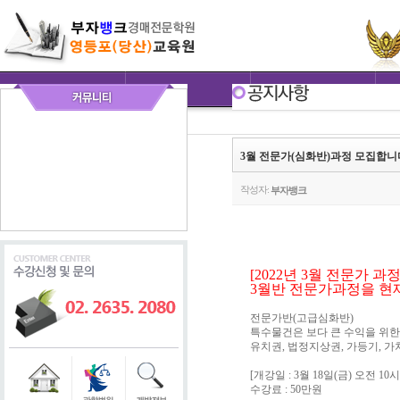
3월 전문가(심화반)과정 모집합니
작성자:
부자뱅크
[2022년 3월 전문가 과정
3월반 전문가과정을 현재
전문가반(고급심화반)
특수물건은 보다 큰 수익을 위한
유치권, 법정지상권, 가등기, 
[개강일 : 3월 18일(금) 오전 10시 
수강료 : 50만원